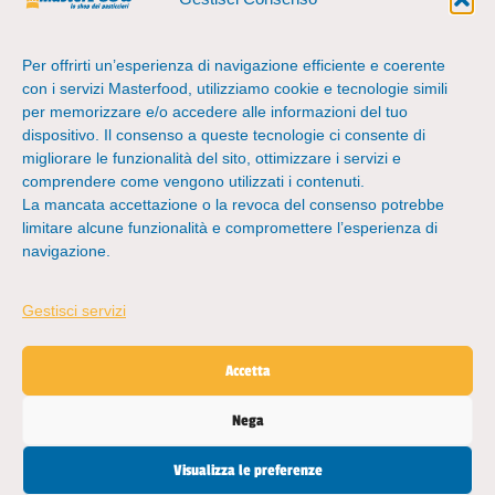
panifici.
(NA)
Perfetto per
Per offrirti un’esperienza di navigazione efficiente e coerente
chi possiede
con i servizi Masterfood, utilizziamo cookie e tecnologie simili
un’attività o
per memorizzare e/o accedere alle informazioni del tuo
per il
dispositivo
.
Il consenso a queste tecnologie ci consente di
migliorare le funzionalità del sito, ottimizzare i servizi e
semplice
comprendere come vengono utilizzati i contenuti.
appassionato.
La mancata accettazione o la revoca del consenso potrebbe
limitare alcune funzionalità e compromettere l’esperienza di
navigazione.
Gestisci servizi
© 2026 Masterfood SRLS – P.Iva
09023021216 – via de Pinedo,
Accetta
63/65 – 80145 Napoli (NA) – Tutti
i diritti sono riservati.
Nega
Visualizza le preferenze