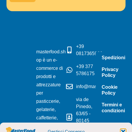
+39
masterfood.sh
0817365966
Spedizioni
op è un e-
+39 377
commerce di
Privacy
5786175
Policy
prodotti e
attrezzature
info@masterfood.shop
Cookie
per
Policy
via de
pasticcerie,
Termini e
Pinedo,
gelaterie,
condizioni
63/65 -
caffetterie,
80145
tarallifici e
Napoli
Gestisci Consenso